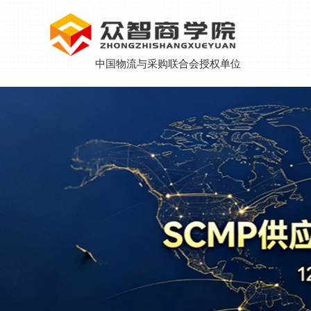
中国物流与采购联合会授权单位