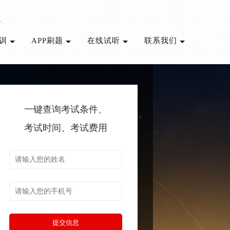
1
培训
APP刷题
在线试听
联系我们
一键查询考试条件、
考试时间、考试费用
提交信息