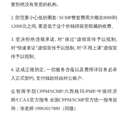
要拒绝没有资质的机构。
2. 防范要小心低价圈套: SCMP整套费用大概在8000到
12000元之间, 要是低于这个价钱得留意暗藏的收费。
3. 坚决拒绝违规承诺, 对“保过”虚假宣传予以抵制,
对“快速拿证”虚假宣传予以抵制, 对“不用上课”虚假宣
传予以抵制。
4. 达成正规协定, 一切服务含蕴以及费用详目务必录
入正式契约, 支付钱款经由对公账户。
众智商学院CPPM/SCMP/六西格玛/PMP/中级经济
师/CCAA官方报考 全国CPPM/SCMP官方统一报考咨
询：张老师 19963017889（同微）