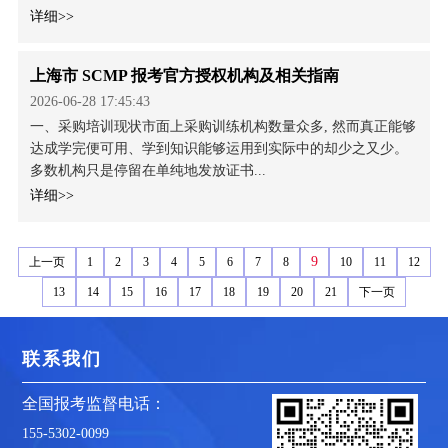
详细>>
上海市 SCMP 报考官方授权机构及相关指南
2026-06-28 17:45:43
一、采购培训现状市面上采购训练机构数量众多, 然而真正能够
达成学完便可用、学到知识能够运用到实际中的却少之又少。
多数机构只是停留在单纯地发放证书...
详细>>
9
上一页
1
2
3
4
5
6
7
8
10
11
12
13
14
15
16
17
18
19
20
21
下一页
联系我们
全国报考监督电话：
155-5302-0099